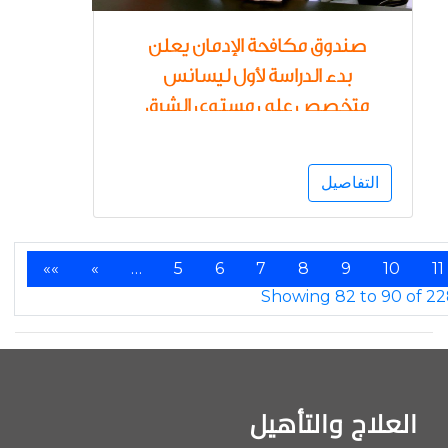
صندوق مكافحة الإدمان يعلن
بدء الدراسة لأول ليسانس
متخصص على مستوى الشرق
الأوسط عن "علم نفس الإدمان
والأساليب العلاجية" بجامعة
التفاصيل
بنها العام المقبل 2025/2026
««
«
…
5
6
7
8
9
10
11
العلاج والتأهيل