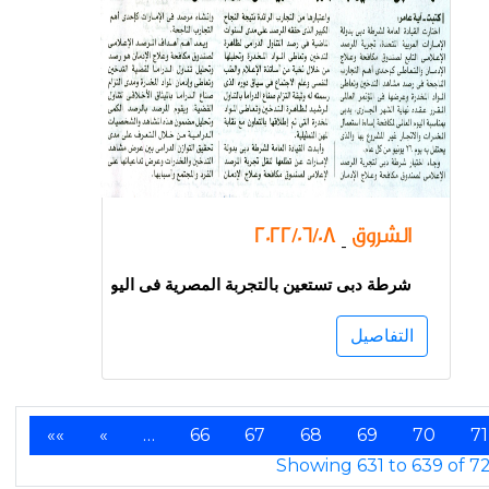
الشروق
2022/06/08
-
شرطة دبى تستعين بالتجربة المصرية فى اليوم العالمى لمكاف
التفاصيل
««
«
…
66
67
68
69
70
71