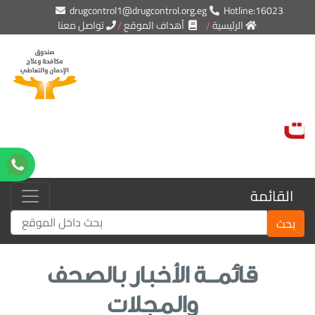
drugcontrol1@drugcontrol.org.eg
Hotline:16023
الرئيسية
أهداف الموقع
تواصل معنا
القائمة
بحث
قائمــة الأخبار بالصحف
والمجلات