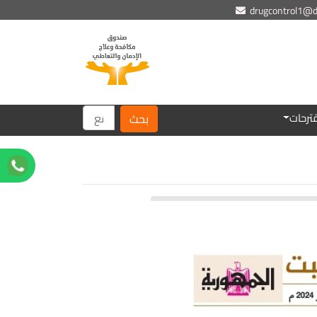
drugcontrol1@dr
ترحات
بحث