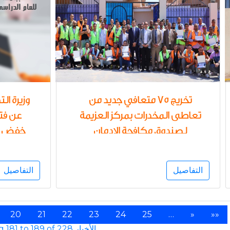
تخريج 75 متعافي جديد من
وزيرة ال
تعاطى المخدرات بمركز العزيمة
عن فتح
لصندوق مكافحة الإدمان
خفض ال
بمحافظة البحر الأحمر .. تسليم
بجامعة 
شهادات محو الأمية
التفاصيل
التفاصيل
20
21
22
23
24
25
…
»
»»
Showing 181 to 189 of 228 الأخبار