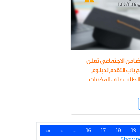
تضامن الاجتماعي تعلن
 باب التقدم لدبلوم
طلب على المخدرات
القاهرة للعام الدراسي
2024/2025
««
«
…
16
17
18
19