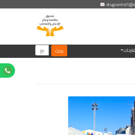
drugcontrol1@dr
ترحات
بحث