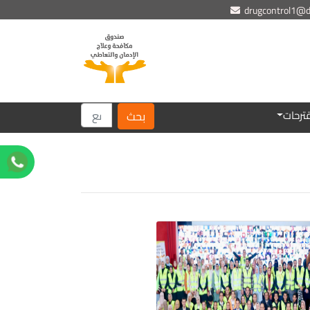
drugcontrol1@dr
ترحات
بحث