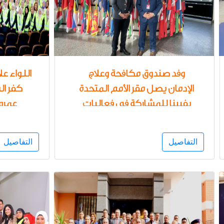
وفد صندوق مكافحة وعلاج
اللواء ع
الإدمان يصل مقر الأمم المتحدة
كفر ال
بفيينا للمشاركة فى فعاليات
عمرو
الدورة 68 لاجتماعات اللجنة
مكافحة 
الدولية للرقابة على المخدرات
المشتر
التفاصيل
التفاصيل
التوعو
الوقو