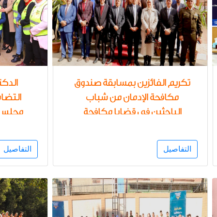
تكريم الفائزين بمسابقة صندوق
الدكت
مكافحة الإدمان من شباب
التضام
الباحثين في قضايا مكافحة
مجلس إ
وعلاج الإدمان بالجامعات
الإدما
المصرية
عينات
التفاصيل
التفاصيل
المواد ا
رئيسة ا