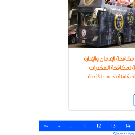
افحة الإدمان والإدارة
ة لمكافحة المخدرات
 قافلة تجوب الأندية
 للتوعية بأضرار تعاطي
المخدرة وحماية الشباب
وع في براثن الإدمان
««
«
…
11
12
13
14