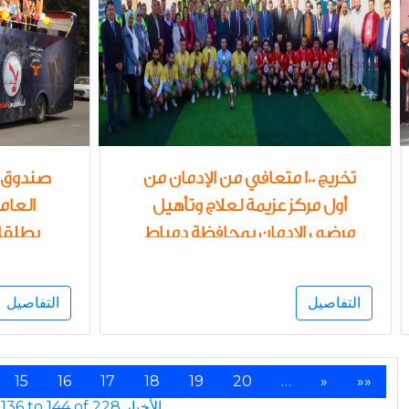
تخريج 100 متعافي من الإدمان من
صندوق مك
أول مركز عزيمة لعلاج وتأهيل
العام
مرضى الإدمان بمحافظة دمياط
يطلقان
ضمن المبادرة الرئاسية " حياة
الرياضية
كريمة " مدير صندوق مكافحة
المواد 
التفاصيل
التفاصيل
الإدمان ونائب محافظ دمياط
من الوق
نيابة عن المحافظ ورئيس
مؤسسة "حياة كريمة" يسلمون
15
16
17
18
19
20
…
»
»»
المتعافين شهادات التكريم
Showing 136 to 144 of 228 الأخبار