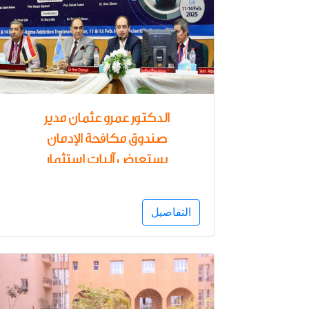
الدكتور عمرو عثمان مدير
صندوق مكافحة الإدمان
يستعرض آليات استثمار
التكنولوجيا الحديثة للوقاية من
المخدرات ونتائج حملة " أنت
التفاصيل
أقوى من المخدرات "بالمؤتمر
السنوي لجامعة الزقازيق