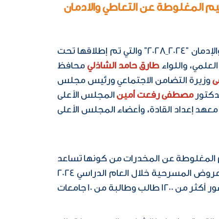
م المغلوطة عن التعاطي والادمان
في إطار تنفيذ المكون الثقافي بالاستراتيجية الوطنية لمكافحة المخدرات والحد من مخاطر التعاطي والإدمان "2024_2028" والتي تم إطلاقها تحت
العلمي، واللواء
طارق حامد الشاذلي
محافظ
ى
وزيرة التضامن الاجتماعي ورئيس مجلس
لدكتور
مصطفى رفعت أمين
المجلس الأعلى
معهد إعداد القادة، وأعضاء المجلس الأعلى
يم المغلوطة عن المخدرات من كونها تساعد
على تنشيط الذاكرة ونسيان الهموم وغيرها من المعتقدات الخاطئة، وتم تنظيم اليوم السبت أول عروض المسرحية خلال العام الدراسي 2024
/2025 بجامعة السويس بالتعاون مع قطاع الأنشطة الطلابية بوزارة التعليم العالي والبحث العلمي، وبحضور أكثر من 1200 طالب وطالبة من 10 جامعات