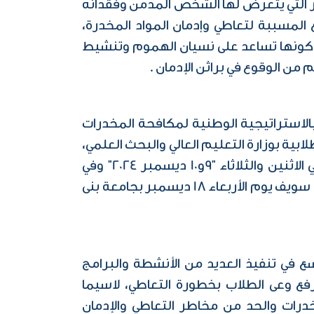
 التي يتعرض لها الشخص المدمن وفقدانه
المسببة لتعاطي وإدمان المواد المخدرة،
كونها تساعد على نسيان الهموم وتنشيط
ن الوقوع في براثن الإدمان .
الاستراتيجية الوطنية لمكافحة المخدرات
ية بوزارة التعليم العالي والبحث العلمي،
حيث بدأ اليوم السبت بجامعة السويس ويستمر على مدار يومين، ثم في جامعة قناة السويس يومي الاثنين والثلاثاء "9و10 ديسمبر 2024" وفي
المعهد العالي للخدمة الاجتماعية ببورسعيد يومي الأربعاء والخميس "11 و 12 ديسمبر 2024" وجامعة بنى سويف يوم الأربعاء 18 ديسمبر بجامعة بنى
ع في تنفيذ العديد من الأنشطة والبرامج
لرفع وعى الطلاب بخطورة التعاطي، لاسيما
درات والحد من مخاطر التعاطي والإدمان