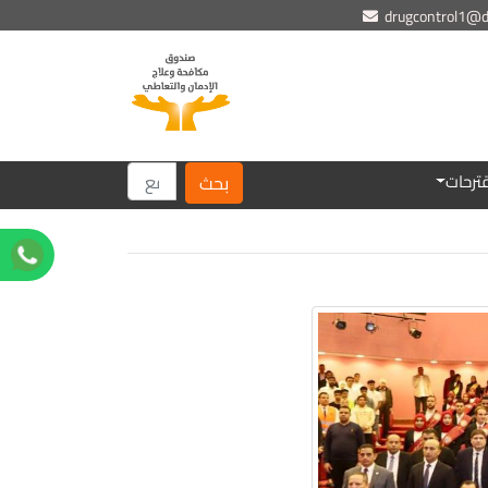
drugcontrol1@dr
ترحات
بحث