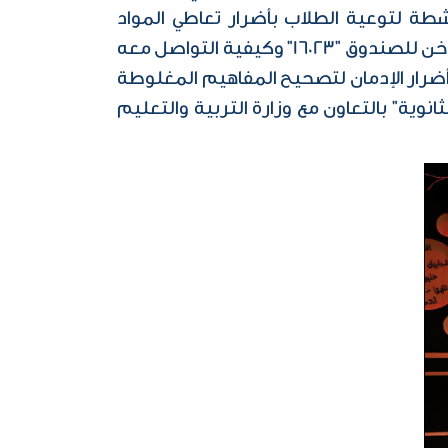
أنشطة لتوعية الطلاب بأضرار تعاطي المواد
المخدرة والرد على استفسارات الطلاب فيما يتعلق بمشكلة الإدمان وكذلك شرح آليات عمل الخط الساخن للصندوق "16023" وكيفية التواصل معه
أضرار الإدمان لتصحيح المفاهيم المغلوطة
نوية" بالتعاون مع وزارة التربية والتعليم