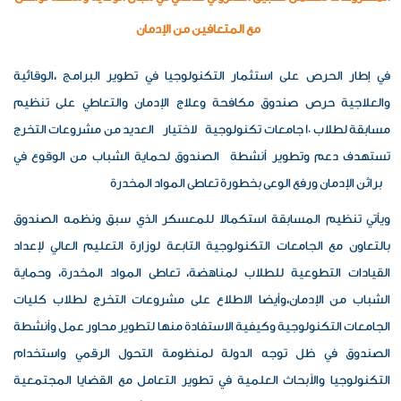
مع المتعافين من الإدمان
في
إطار
الحرص
على
استثمار
التكنولوجيا
في
تطوير
البرامج
الوقائية،
والعلاجية
حرص
صندوق
مكافحة
وعلاج
الإدمان
والتعاطي
على
تنظيم
مسابقة
لطلاب
10
جامعات
تكنولوجية لاختيار العديد
من
مشروعات
التخرج
تستهدف
دعم
وتطوير
أنشطة
الصندوق
لحماية الشباب من الوقوع في
براثن الإدمان ورفع الوعى بخطورة تعاطى المواد المخدرة
ويأتي
تنظيم
المسابقة
استكمالا
للمعسكر
الذي
سبق
ونظمه
الصندوق
بالتعاون
مع
الجامعات
التكنولوجية
التابعة
لوزارة
التعليم
العالي
لإعداد
القيادات
التطوعية
للطلاب
،لمناهضة
تعاطى
المواد المخدرة، وحماية
الشباب من الإدمان،وأيضا الاطلاع على مشروعات التخرج لطلاب كليات
الجامعات التكنولوجية وكيفية الاستفادة منها لتطوير محاور عمل وأنشطة
الصندوق في ظل توجه الدولة لمنظومة التحول الرقمي واستخدام
التكنولوجيا والأبحاث العلمية في تطوير التعامل مع القضايا المجتمعية