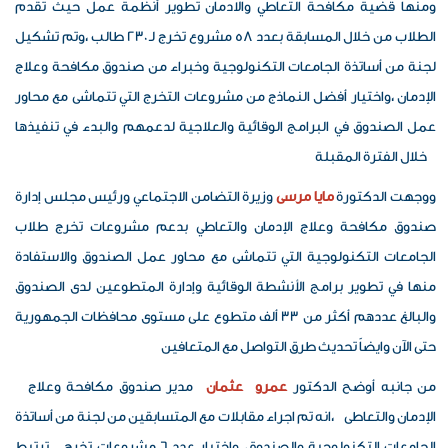
ومنها قضية مكافحة التعاطي والادمان تطوير أنظمة عمل حيث تقدم
الطلاب من خلال المسابقة بعدد 58 مشروع تخرج لـ 230 طالب ،وتم تشكيل
لجنة من أساتذة الجامعات التكنولوجية وخبراء من صندوق مكافحة وعلاج
الإدمان ،واختيار أفضل النماذج من مشروعات التخرج التي تتماشى مع محاور
عمل الصندوق في البرامج الوقائية والعلاجية لدعمهم والبدء في تنفيذها
خلال الفترة المقبلة
ووجهت
الدكتورة
مايا
مرسى
وزيرة
التضامن
الاجتماعي
ورئيس
مجلس
إدارة
صندوق
مكافحة
وعلاج
الإدمان
والتعاطي
بدعم
مشروعات
تخرج
طلاب
الجامعات
التكنولوجية التي تتماشى مع محاور عمل الصندوق والاستفادة
منها في تطوير برامج الأنشطة الوقائية وإدارة المتطوعين لدى الصندوق
والبالغ عددهم أكثر من 33 ألف متطوع على مستوى محافظات الجمهورية
حتى الآن وايضاً تحديث طرق التواصل مع المتعافين
من
جانبه
أوضح
الدكتور
عمرو
عثمان
مدير صندوق مكافحة وعلاج
الإدمان والتعاطى ،انه تم اجراء مقابلات مع المتسابقين من لجنة من أساتذة
الجامعات التكنولوجية والصندوق، واختيار عدد 6 مشروعات تخرج ترتبط